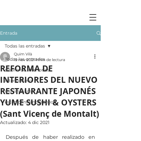
Entrada
Todas las entradas
Quim Vilà
Todas las entradas
19 nov 2021
1 min de lectura
REFORMA DE
diseño de interiories
INTERIORES DEL NUEVO
interiorismo
RESTAURANTE JAPONÉS
minimalismo
YUME SUSHI & OYSTERS
estilo contemporáneo
(Sant Vicenç de Montalt)
Actualizado:
4 dic 2021
Después de haber realizado en 