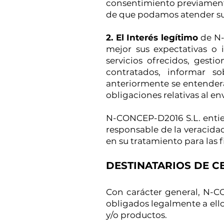
consentimiento previamente 
de que podamos atender su
2. El Interés legítimo
de N-
mejor sus expectativas o 
servicios ofrecidos, gesti
contratados, informar s
anteriormente se entenderá
obligaciones relativas al e
N-CONCEP-D2016 S.L. entien
responsable de la veracida
en su tratamiento para las f
DESTINATARIOS DE C
Con carácter general, N-C
obligados legalmente a ello
y/o productos.