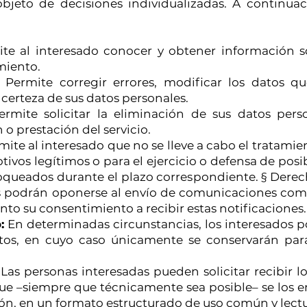
objeto de decisiones individualizadas. A continua
te al interesado conocer y obtener información s
miento.
Permite corregir errores, modificar los datos qu
 certeza de sus datos personales.
rmite solicitar la eliminación de sus datos per
 o prestación del servicio.
ite al interesado que no se lleve a cabo el tratamie
otivos legítimos o para el ejercicio o defensa de pos
queados durante el plazo correspondiente. § Derech
os podrán oponerse al envío de comunicaciones come
to su consentimiento a recibir estas notificaciones.
:
En determinadas circunstancias, los interesados po
tos, en cuyo caso únicamente se conservarán para
Las personas interesadas pueden solicitar recibir 
que –siempre que técnicamente sea posible– se los 
ión, en un formato estructurado de uso común y lect