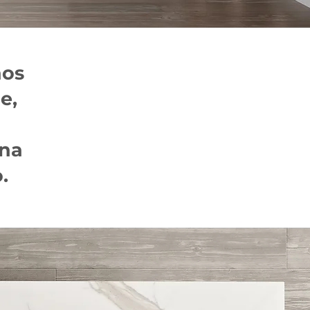
nos
e,
una
.