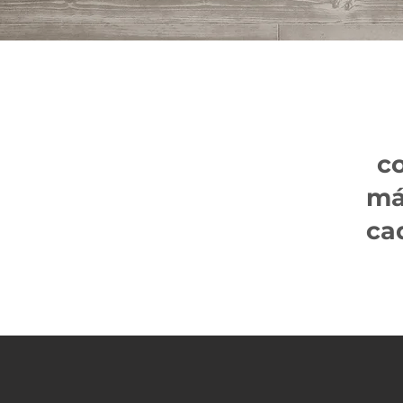
c
má
ca