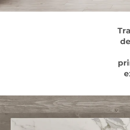
Tr
de
pr
e