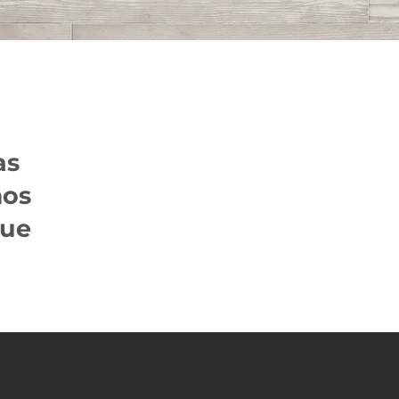
as
mos
que