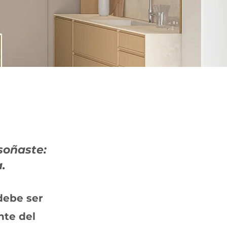
soñaste:
.
debe ser
nte del