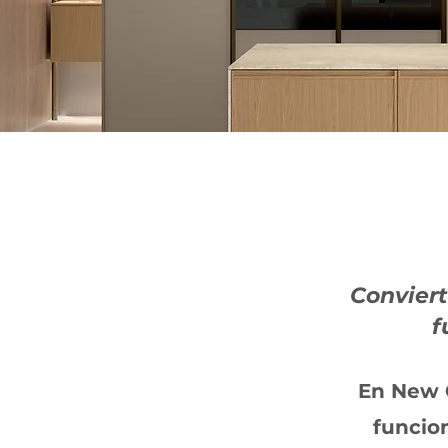
Conviert
f
En New 
funcio